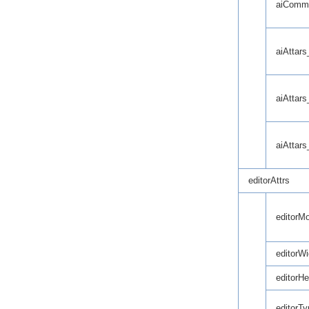
aiComm
aiAttar
aiAttar
aiAttar
editorAttrs
editorM
editorWi
editorHe
editorTy