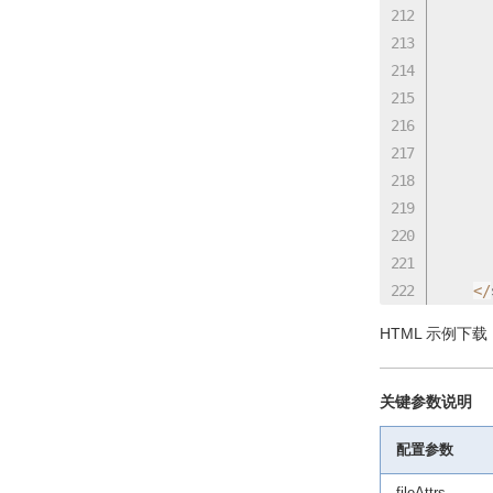
				
      
      
<
/
HTML 示例下载 
关键参数说明
配置参数
fileAttrs