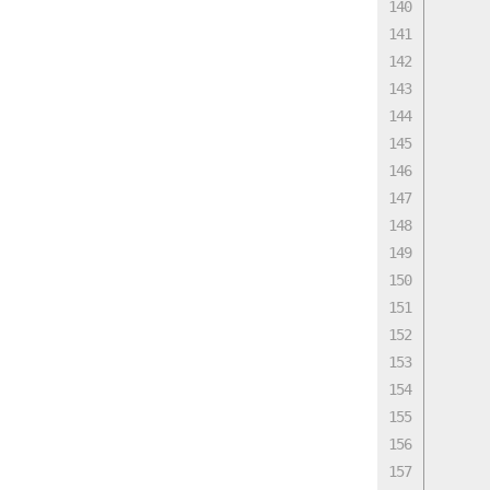
      
      
      