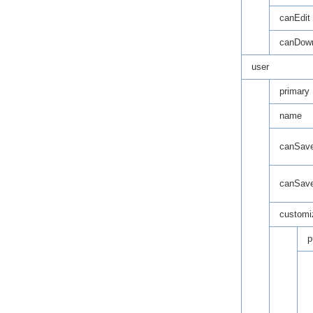
canEdit
canDow
user
primary
name
canSav
canSave
customi
p