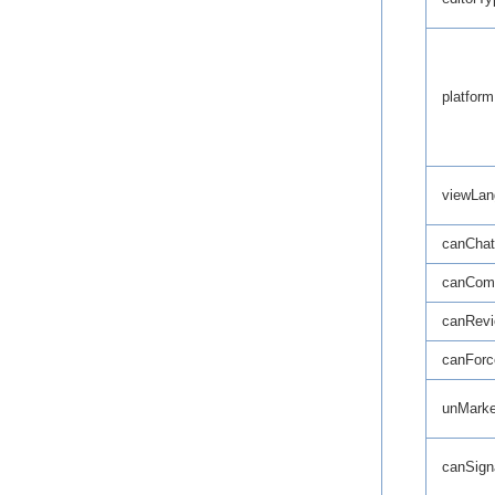
platform
viewLan
canChat
canCom
canRev
canForc
unMark
canSign