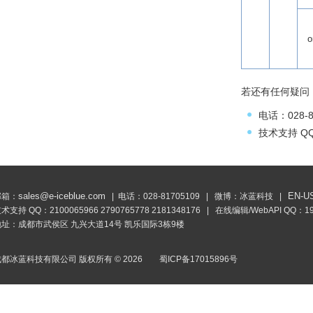
o
若还有任何疑问
电话：028-8
技术支持 QQ
sales@e-iceblue.com
EN-U
邮箱：
| 电话：028-81705109 | 微博：
冰蓝科技
|
技术支持 QQ：
2100065966
2790765778
2181348176
| 在线编辑/WebAPI QQ：
1
地址：成都市武侯区 九兴大道14号 凯乐国际3栋9楼
成都冰蓝科技有限公司 版权所有 ©
2026
蜀ICP备17015896号