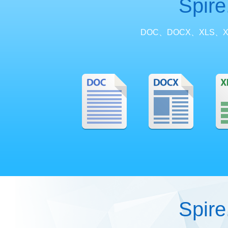
Spi
DOC、DOCX、XLS、X
Spi