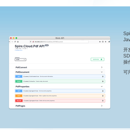
Sp
Ja
开
S
操作
可