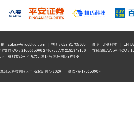
sales@e-iceblue.com
EN-U
邮箱：
| 电话：028-81705109 | 微博：
冰蓝科技
|
技术支持 QQ：
2100065966
2790765778
2181348176
| 在线编辑/WebAPI QQ：
1
地址：成都市武侯区 九兴大道14号 凯乐国际3栋9楼
成都冰蓝科技有限公司 版权所有 ©
2026
蜀ICP备17015896号