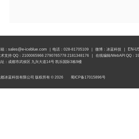
sales@e-iceblue.com
EN-U
邮箱：
| 电话：028-81705109 | 微博：
冰蓝科技
|
技术支持 QQ：
2100065966
2790765778
2181348176
| 在线编辑/WebAPI QQ：
1
地址：成都市武侯区 九兴大道14号 凯乐国际3栋9楼
成都冰蓝科技有限公司 版权所有 ©
2026
蜀ICP备17015896号